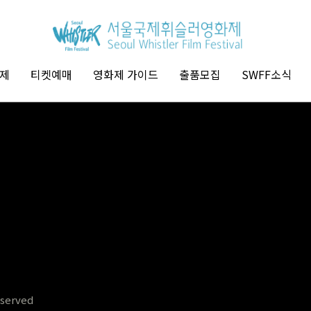
제
티켓예매
영화제 가이드
출품모집
SWFF소식
eserved