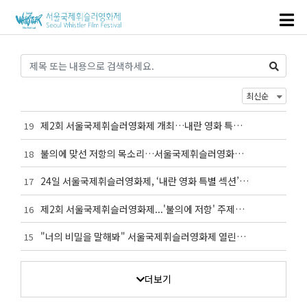
제2회 서울국제휘슬러영화제 개최…내란 영화 특별
19
섹션 상영(한겨레 김은형 기자/2025.10.17)
불의에 맞선 저항의 목소리…서울국제휘슬러영화제
18
휘슬러영화제 24일 개막(서울신문 이은주 기자/2025.1
24일 서울국제휘슬러영화제, ‘내란 영화 특별 섹션’
17
0.17)
마련(미디어 오늘 김예리 기자/2025.10.16)
제2회 서울국제휘슬러영화제...'불의에 저항' 주제로
16
24일 개막(YTN 김선희 기자/2025.10.17)
"너의 비밀을 말해봐" 서울국제휘슬러영화제 열린다
15
(프레시안/2025.10.18)
더보기