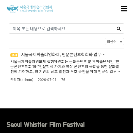
서울국제휘슬러영화제, 인문콘텐츠학회와 업무협
공지
약(MOU) 체결
서울국제휘슬러영화제 집행위원회는 문화콘텐츠 분야 학술단체인 ‘인
문콘텐츠학회’와 “인문학적 가치와 영상 콘텐츠의 융합을 통한 문화발
전에 기여하고, 양 기관의 상호 발전과 우호 증진을 위해 전략적 업무협
약을 체결한다”는 내용의 전략적 상호 업무협약(MOU)을 체결했다.업무
관리자(admin)
2026-07-01
76
협약은 인문학과 디지털 콘텐츠의 협력 공간을 구성해 온 인문콘텐츠학
회의 학술적 역량과, 정의·인권·평화·환경 등 인류 보편적 가치를 추구
하는 영화제의 예술적 실천을 결합하기 위한 목적으로 이루어졌다. 두
글쓰기
단체는 향후 학술 포럼 공동 개최 및 영화제 후원 협력을 통해 건강한 사
회적 담론을 형성하고 문화 콘텐츠 저변을 확대하기 위해 적극 협력하기
로 했다.
Seoul Whistler Film Festival